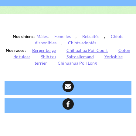
Nos chiens
:
Mâles
,
Femelles
,
Retraités
,
Chiots
disponibles
,
Chiots adoptés
Nos races
:
Berger belge
Chihuahua Poil Court
Coton
de tulear
Shih tzu
Spitz allemand
Yorkshire
terrier
Chihuahua Poil Long