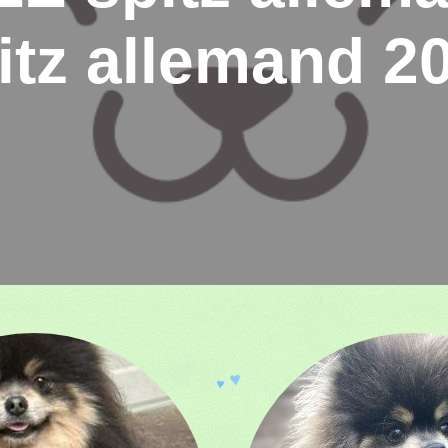
itz allemand 2
♥
♥
♥
♥
♥
♥
♥
♥