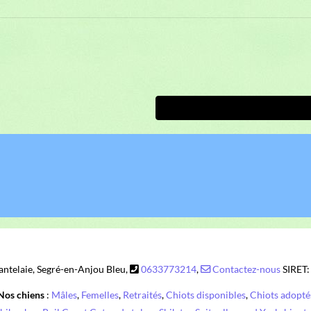
ntelaie, Segré-en-Anjou Bleu,
0633773214
,
Contactez-nous
SIRET
Nos chiens
:
Mâles
,
Femelles
,
Retraités
,
Chiots disponibles
,
Chiots adopté