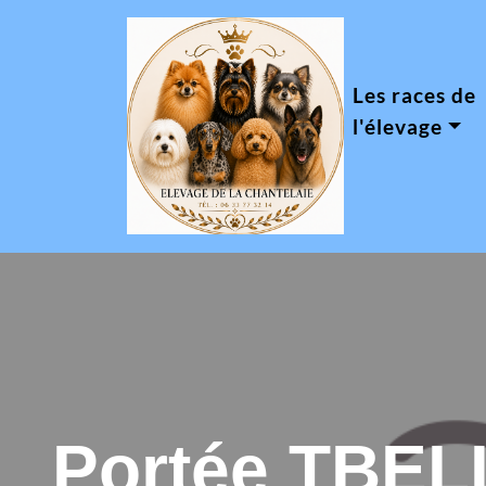
Les races de
l'élevage
Portée TBEL