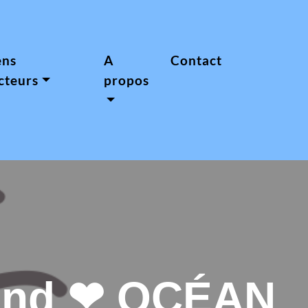
ens
A
Contact
cteurs
propos
mand ❤ OCÉAN