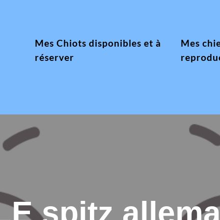
Mes Chiots disponibles et à
Mes chi
réserver
reprodu
LE spitz alle