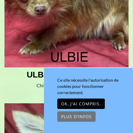
ULBIE pl fauve roux
Ce site nécessite l'autorisation de
Chihuahua Poil Long, Femelle
cookies pour fonctionner
correctement.
Âge : 2 ans 8 mois
OK, J'AI COMPRIS.
PLUS D'INFOS