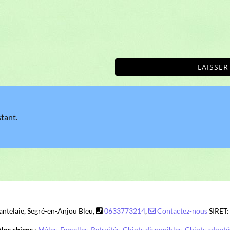
LAISSE
stant.
ntelaie, Segré-en-Anjou Bleu,
0633773214
,
Contactez-nous
SIRET
Nos chiens
:
Mâles
,
Femelles
,
Retraités
,
Chiots disponibles
,
Chiots adopté