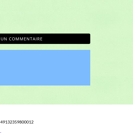
R UN COMMENTAIRE
: 49132359800012
s