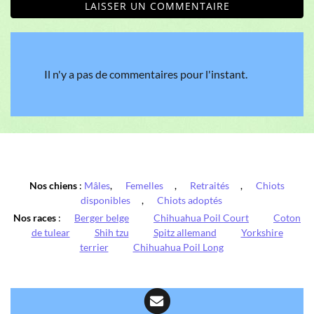
LAISSER UN COMMENTAIRE
Il n'y a pas de commentaires pour l'instant.
Nos chiens
:
Mâles
,
Femelles
,
Retraités
,
Chiots
disponibles
,
Chiots adoptés
Nos races
:
Berger belge
Chihuahua Poil Court
Coton
de tulear
Shih tzu
Spitz allemand
Yorkshire
terrier
Chihuahua Poil Long