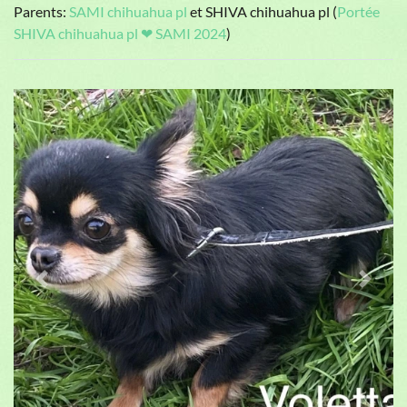
Parents:
SAMI chihuahua pl
et SHIVA chihuahua pl (
Portée
SHIVA chihuahua pl ❤ SAMI 2024
)
Previous
Next