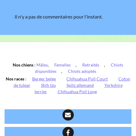
Il n'y a pas de commentaires pour l'instant.
Nos chiens
:
Mâles
,
Femelles
,
Retraités
,
Chiots
disponibles
,
Chiots adoptés
Nos races
:
Berger belge
Chihuahua Poil Court
Coton
de tulear
Shih tzu
Spitz allemand
Yorkshire
terrier
Chihuahua Poil Long