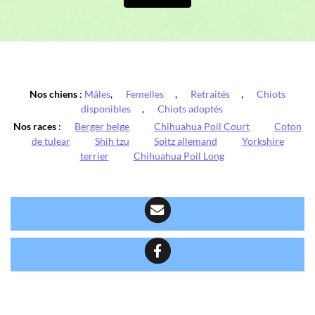
Nos chiens
:
Mâles
,
Femelles
,
Retraités
,
Chiots
disponibles
,
Chiots adoptés
Nos races
:
Berger belge
Chihuahua Poil Court
Coton
de tulear
Shih tzu
Spitz allemand
Yorkshire
terrier
Chihuahua Poil Long