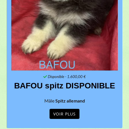
Disponible
- 1.600,00 €
BAFOU spitz DISPONIBLE
Mâle
Spitz allemand
VOIR PLUS