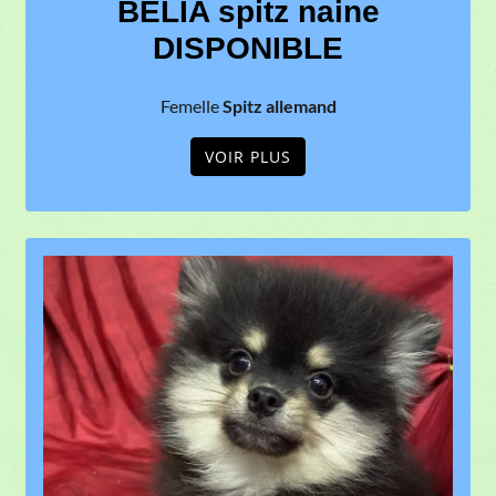
BELIA spitz naine
DISPONIBLE
Femelle
Spitz allemand
VOIR PLUS