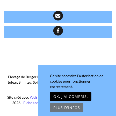
Ce site nécessite l'autorisation de
Elevage de Berger belge, Chihuahua Poil Court/Long, Coton de
cookies pour fonctionner
tulear, Shih tzu, Spitz allemand et Yorkshire terrier depuis 2006
correctement.
situé en Maine-et-Loire
OK, J'AI COMPRIS.
Site créé avec
WeBreed
- Copyright© Domaine de la Chantelaie
2026 -
Fiche race Chihuahua Poil Long
-
Mentions légales
PLUS D'INFOS