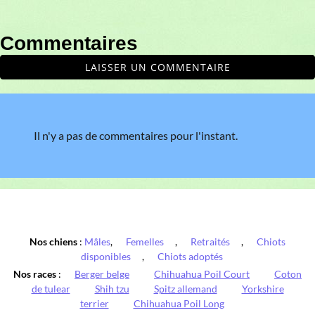
Commentaires
LAISSER UN COMMENTAIRE
Il n'y a pas de commentaires pour l'instant.
Nos chiens
:
Mâles
,
Femelles
,
Retraités
,
Chiots
disponibles
,
Chiots adoptés
Nos races
:
Berger belge
Chihuahua Poil Court
Coton
de tulear
Shih tzu
Spitz allemand
Yorkshire
terrier
Chihuahua Poil Long