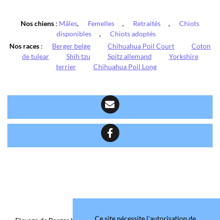
Nos chiens
:
Mâles
,
Femelles
,
Retraités
,
Chiots
disponibles
,
Chiots adoptés
Nos races
:
Berger belge
Chihuahua Poil Court
Coton
de tulear
Shih tzu
Spitz allemand
Yorkshire
terrier
Chihuahua Poil Long
Ce site nécessite l'autorisation de