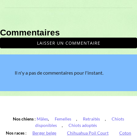
Commentaires
LAISSER UN COMMENTAIRE
Il n'y a pas de commentaires pour l'instant.
Nos chiens
:
Mâles
,
Femelles
,
Retraités
,
Chiots
disponibles
,
Chiots adoptés
Nos races
:
Berger belge
Chihuahua Poil Court
Coton