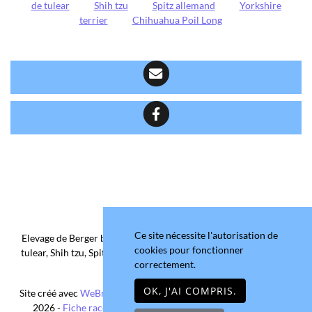
de tulear
Shih tzu
Spitz allemand
Yorkshire
terrier
Chihuahua Poil Long
Ce site nécessite l'autorisation de
Elevage de Berger belge, Chihuahua Poil Court/Long, Coton de
cookies pour fonctionner
tulear, Shih tzu, Spitz allemand et Yorkshire terrier depuis 2006
correctement.
situé en Maine-et-Loire
OK, J'AI COMPRIS.
Site créé avec
WeBreed
- Copyright© Domaine de la Chantelaie
2026 -
Fiche race Chihuahua Poil Long
-
Mentions légales