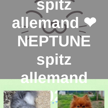
spitz
allemand ❤
NEPTUNE
spitz
allemand
2024
♥
♥
♥
♥
♥
♥