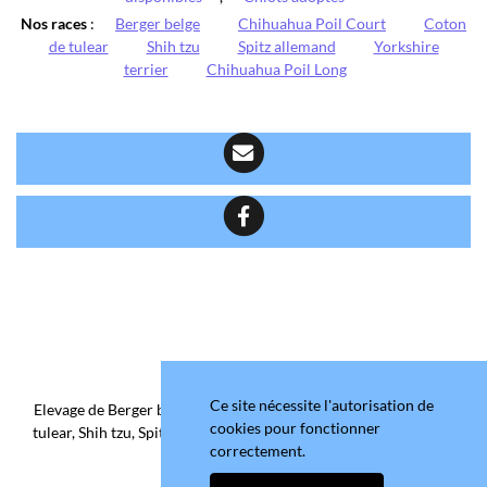
Nos races
:
Berger belge
Chihuahua Poil Court
Coton
de tulear
Shih tzu
Spitz allemand
Yorkshire
terrier
Chihuahua Poil Long
Ce site nécessite l'autorisation de
Elevage de Berger belge, Chihuahua Poil Court/Long, Coton de
cookies pour fonctionner
tulear, Shih tzu, Spitz allemand et Yorkshire terrier depuis 2006
correctement.
situé en Maine-et-Loire