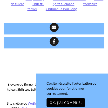
de tulear
Shih tzu
Spitz allemand
Yorkshire
terrier
Chihuahua Poil Long
Ce site nécessite l'autorisation de
Elevage de Berger belge, Chihuahua Poil Court/Long, Coton de
cookies pour fonctionner
tulear, Shih tzu, Spitz allemand et Yorkshire terrier depuis 2006
correctement.
situé en Maine-et-Loire
OK, J'AI COMPRIS.
Site créé avec
WeBreed
- Copyright© Domaine de la Chantelaie