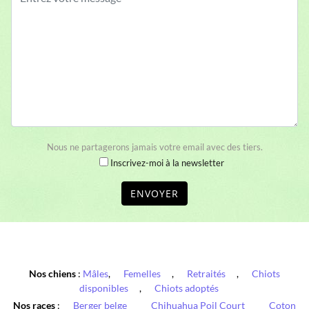
Nous ne partagerons jamais votre email avec des tiers.
Inscrivez-moi à la newsletter
ENVOYER
Nos chiens
:
Mâles
,
Femelles
,
Retraités
,
Chiots
disponibles
,
Chiots adoptés
Nos races
:
Berger belge
Chihuahua Poil Court
Coton