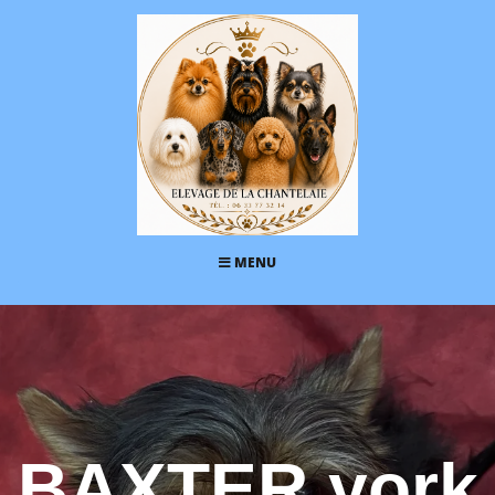
MENU
BAXTER york