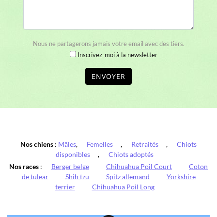
Nous ne partagerons jamais votre email avec des tiers.
Inscrivez-moi à la newsletter
ENVOYER
Nos chiens
:
Mâles
,
Femelles
,
Retraités
,
Chiots
disponibles
,
Chiots adoptés
Nos races
:
Berger belge
Chihuahua Poil Court
Coton
de tulear
Shih tzu
Spitz allemand
Yorkshire
terrier
Chihuahua Poil Long