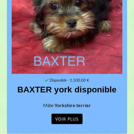
Disponible
- 1.500,00 €
BAXTER york disponible
Mâle
Yorkshire terrier
VOIR PLUS