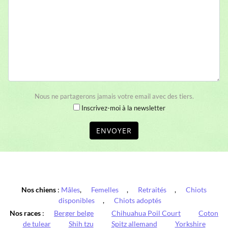
Nous ne partagerons jamais votre email avec des tiers.
Inscrivez-moi à la newsletter
ENVOYER
Nos chiens
:
Mâles
,
Femelles
,
Retraités
,
Chiots
disponibles
,
Chiots adoptés
Nos races
:
Berger belge
Chihuahua Poil Court
Coton
de tulear
Shih tzu
Spitz allemand
Yorkshire