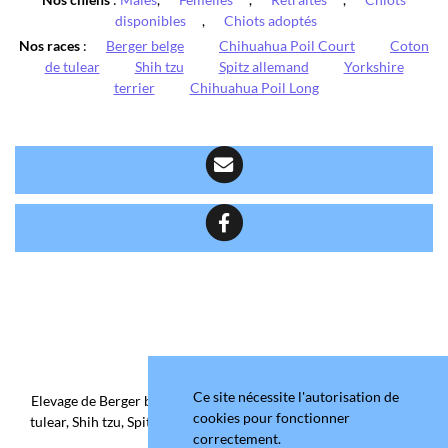
disponibles
,
Chiots adoptés
Nos races
:
Berger belge
Chihuahua Poil Court
Coton
de tulear
Shih tzu
Spitz allemand
Yorkshire
terrier
Chihuahua Poil Long
Ce site nécessite l'autorisation de
Elevage de Berger belge, Chihuahua Poil Court/Long, Coton de
cookies pour fonctionner
tulear, Shih tzu, Spitz allemand et Yorkshire terrier depuis 2006
correctement.
situé en Maine-et-Loire