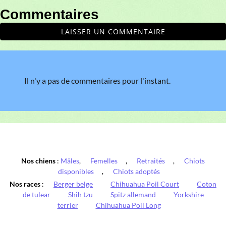
Commentaires
LAISSER UN COMMENTAIRE
Il n'y a pas de commentaires pour l'instant.
Nos chiens
:
Mâles
,
Femelles
,
Retraités
,
Chiots
disponibles
,
Chiots adoptés
Nos races
:
Berger belge
Chihuahua Poil Court
Coton
de tulear
Shih tzu
Spitz allemand
Yorkshire
terrier
Chihuahua Poil Long