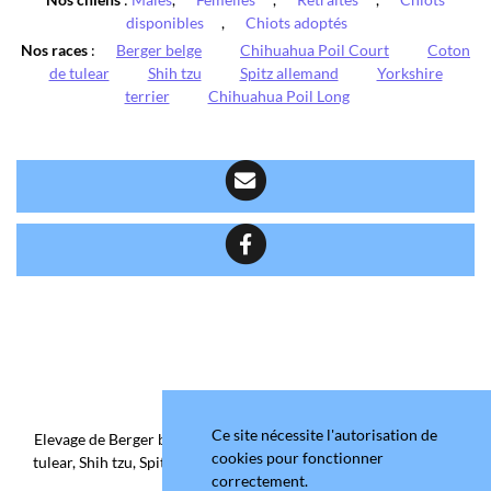
disponibles
,
Chiots adoptés
Nos races
:
Berger belge
Chihuahua Poil Court
Coton
de tulear
Shih tzu
Spitz allemand
Yorkshire
terrier
Chihuahua Poil Long
Ce site nécessite l'autorisation de
Elevage de Berger belge, Chihuahua Poil Court/Long, Coton de
cookies pour fonctionner
tulear, Shih tzu, Spitz allemand et Yorkshire terrier depuis 2006
correctement.
situé en Maine-et-Loire