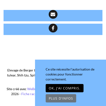
Ce site nécessite l'autorisation de
Elevage de Berger belge, Chihuahua Poil Court/Long, Coton de
cookies pour fonctionner
tulear, Shih tzu, Spitz allemand et Yorkshire terrier depuis 2006
correctement.
situé en Maine-et-Loire
OK, J'AI COMPRIS.
Site créé avec
WeBreed
- Copyright© Domaine de la Chantelaie
2026 -
Fiche race Chihuahua Poil Long
-
Mentions légales
PLUS D'INFOS