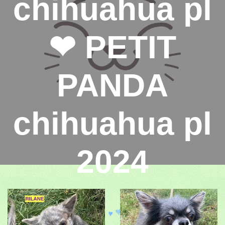
chihuahua pl
❤ PETIT
PANDA
chihuahua pl
2024
♥
♥
♥
♥
♥
♥