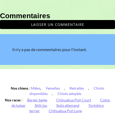
Commentaires
LAISSER UN COMMENTAIRE
Il n'y a pas de commentaires pour l'instant.
Nos chiens
:
Mâles
,
Femelles
,
Retraités
,
Chiots
disponibles
,
Chiots adoptés
Nos races
:
Berger belge
Chihuahua Poil Court
Coton
de tulear
Shih tzu
Spitz allemand
Yorkshire
terrier
Chihuahua Poil Long