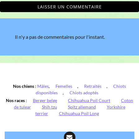
LAISSER UN COMMENTAIRE
Il n'y a pas de commentaires pour l'instant.
Nos chiens
:
Mâles
,
Femelles
,
Retraités
,
Chiots
disponibles
,
Chiots adoptés
Nos races
:
Berger belge
Chihuahua Poil Court
Coton
de tulear
Shih tzu
Spitz allemand
Yorkshire
terrier
Chihuahua Poil Long