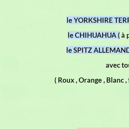
le YORKSHIRE TER
le CHIHUAHUA (
à p
le SPITZ ALLEMAN
avec to
( Roux , Orange , Blanc , f