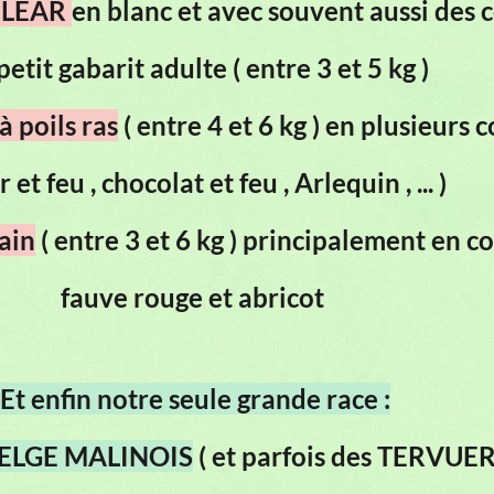
ULEAR
en blanc et avec souvent aussi des 
petit gabarit adulte ( entre 3 et 5 kg )
à poils ras
( entre 4 et 6 kg ) en plusieurs 
r et feu , chocolat et feu , Arlequin , ... )
ain
( entre 3 et 6 kg ) principalement en c
fauve rouge et abricot
Et enfin notre seule grande race :
BELGE MALINOIS
( et parfois des TERVUE