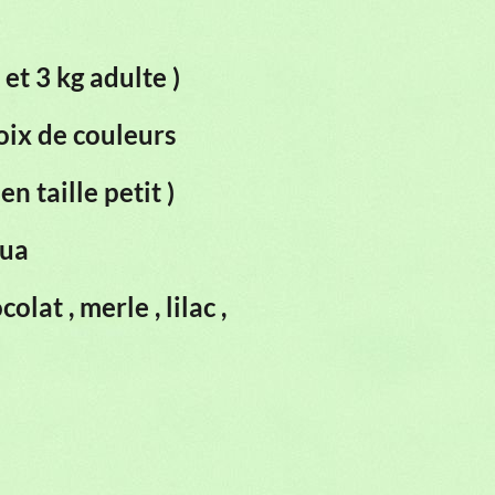
 et 3 kg adulte )
oix de couleurs
en taille petit )
hua
olat , merle , lilac ,