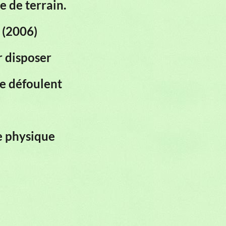
e de terrain.
s (2006)
r disposer
se défoulent
e physique