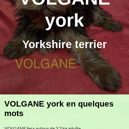
york
Yorkshire terrier
VOLGANE york en quelques
mots
VOLGANE fera autour de 3,2 kg adulte