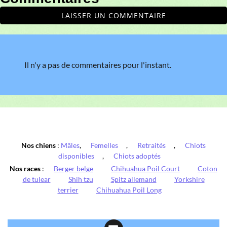
LAISSER UN COMMENTAIRE
Il n'y a pas de commentaires pour l'instant.
Nos chiens
:
Mâles
,
Femelles
,
Retraités
,
Chiots
disponibles
,
Chiots adoptés
Nos races
:
Berger belge
Chihuahua Poil Court
Coton
de tulear
Shih tzu
Spitz allemand
Yorkshire
terrier
Chihuahua Poil Long