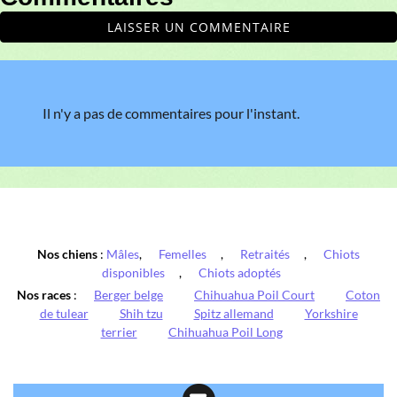
LAISSER UN COMMENTAIRE
Il n'y a pas de commentaires pour l'instant.
Nos chiens
:
Mâles
,
Femelles
,
Retraités
,
Chiots
disponibles
,
Chiots adoptés
Nos races
:
Berger belge
Chihuahua Poil Court
Coton
de tulear
Shih tzu
Spitz allemand
Yorkshire
terrier
Chihuahua Poil Long