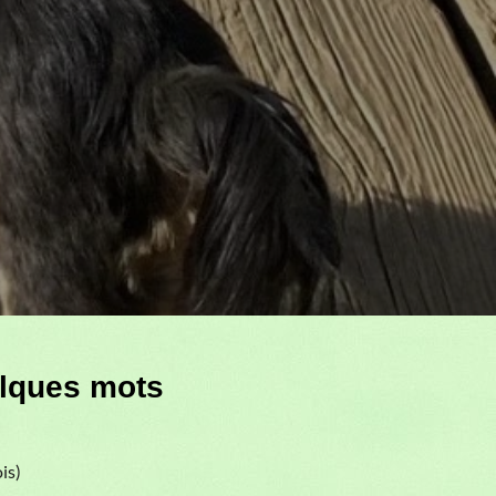
lques mots
is)