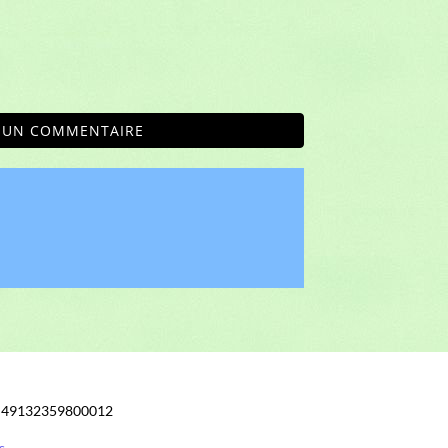
R UN COMMENTAIRE
: 49132359800012
s