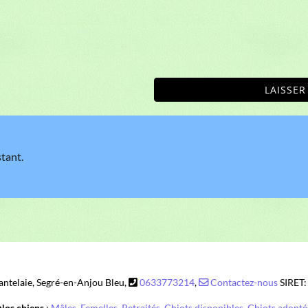
LAISSE
stant.
ntelaie, Segré-en-Anjou Bleu,
0633773214
,
Contactez-nous
SIRET
Nos chiens
:
Mâles
,
Femelles
,
Retraités
,
Chiots disponibles
,
Chiots adopté