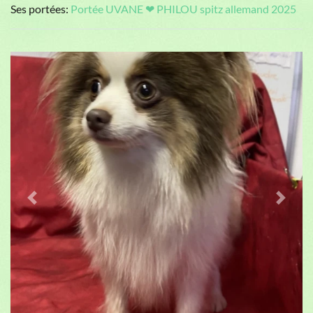
Ses portées:
Portée UVANE ❤ PHILOU spitz allemand 2025
Previous
Next