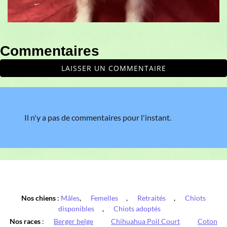
Commentaires
LAISSER UN COMMENTAIRE
Il n'y a pas de commentaires pour l'instant.
Nos chiens
:
Mâles
,
Femelles
,
Retraités
,
Chiots
disponibles
,
Chiots adoptés
Nos races
:
Berger belge
Chihuahua Poil Court
Coton