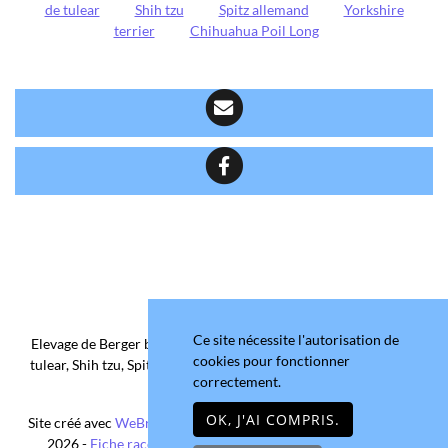
de tulear
Shih tzu
Spitz allemand
Yorkshire
terrier
Chihuahua Poil Long
Ce site nécessite l'autorisation de
Elevage de Berger belge, Chihuahua Poil Court/Long, Coton de
cookies pour fonctionner
tulear, Shih tzu, Spitz allemand et Yorkshire terrier depuis 2006
correctement.
situé en Maine-et-Loire
OK, J'AI COMPRIS.
Site créé avec
WeBreed
- Copyright© Domaine de la Chantelaie
2026 -
Fiche race Chihuahua Poil Long
-
Mentions légales