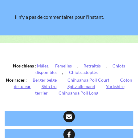
Il n'y a pas de commentaires pour l'instant.
Nos chiens
:
Mâles
,
Femelles
,
Retraités
,
Chiots
disponibles
,
Chiots adoptés
Nos races
:
Berger belge
Chihuahua Poil Court
Coton
de tulear
Shih tzu
Spitz allemand
Yorkshire
terrier
Chihuahua Poil Long