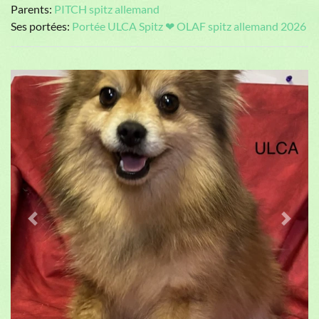
Parents:
PITCH spitz allemand
Ses portées:
Portée ULCA Spitz ❤ OLAF spitz allemand 2026
Previous
Next