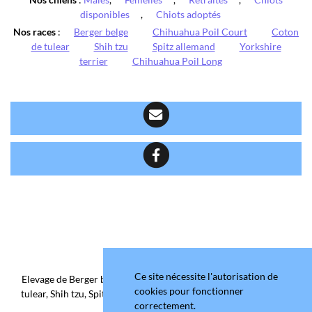
disponibles
,
Chiots adoptés
Nos races
:
Berger belge
Chihuahua Poil Court
Coton
de tulear
Shih tzu
Spitz allemand
Yorkshire
terrier
Chihuahua Poil Long
Ce site nécessite l'autorisation de
Elevage de Berger belge, Chihuahua Poil Court/Long, Coton de
cookies pour fonctionner
tulear, Shih tzu, Spitz allemand et Yorkshire terrier depuis 2006
correctement.
situé en Maine-et-Loire