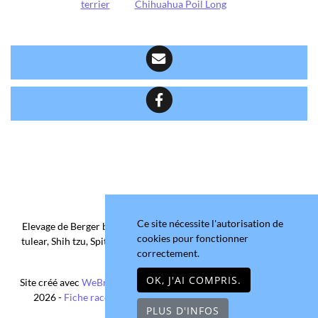
terrier
Chihuahua Poil Long
Ce site nécessite l'autorisation de
Elevage de Berger belge, Chihuahua Poil Court/Long, Coton de
cookies pour fonctionner
tulear, Shih tzu, Spitz allemand et Yorkshire terrier depuis 2006
correctement.
situé en Maine-et-Loire
OK, J'AI COMPRIS.
Site créé avec
WeBreed
- Copyright© Domaine de la Chantelaie
2026 -
Fiche race Chihuahua Poil Long
-
Mentions légales
PLUS D'INFOS