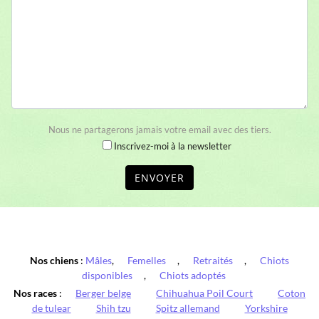
Nous ne partagerons jamais votre email avec des tiers.
Inscrivez-moi à la newsletter
ENVOYER
Nos chiens
:
Mâles
,
Femelles
,
Retraités
,
Chiots
disponibles
,
Chiots adoptés
Nos races
:
Berger belge
Chihuahua Poil Court
Coton
de tulear
Shih tzu
Spitz allemand
Yorkshire