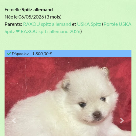
Femelle
Spitz allemand
Née le 06/05/2026 (3 mois)
Parents:
RAXOU spitz allemand
et
USKA Spitz
(
Portée USKA
Spitz ❤ RAXOU spitz allemand 2026
)
Disponible
- 1.800,00 €
Previous
Next