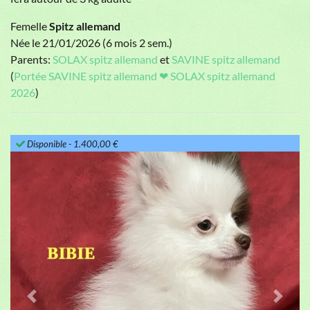
Femelle
Spitz allemand
Née le 21/01/2026 (6 mois 2 sem.)
Parents:
SOLAX spitz allemand
et
SAVINE spitz allemand
(
Portée SAVINE spitz allemand ❤ SOLAX spitz allemand
2026
)
Disponible
- 1.400,00 €
Previous
Next