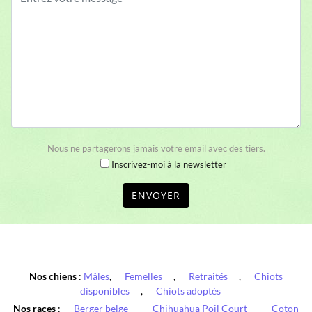
Nous ne partagerons jamais votre email avec des tiers.
Inscrivez-moi à la newsletter
ENVOYER
Nos chiens
:
Mâles
,
Femelles
,
Retraités
,
Chiots
disponibles
,
Chiots adoptés
Nos races
:
Berger belge
Chihuahua Poil Court
Coton