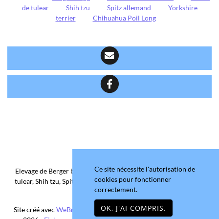
de tulear
Shih tzu
Spitz allemand
Yorkshire
terrier
Chihuahua Poil Long
Ce site nécessite l'autorisation de
Elevage de Berger belge, Chihuahua Poil Court/Long, Coton de
cookies pour fonctionner
tulear, Shih tzu, Spitz allemand et Yorkshire terrier depuis 2006
correctement.
situé en Maine-et-Loire
OK, J'AI COMPRIS.
Site créé avec
WeBreed
- Copyright© Domaine de la Chantelaie