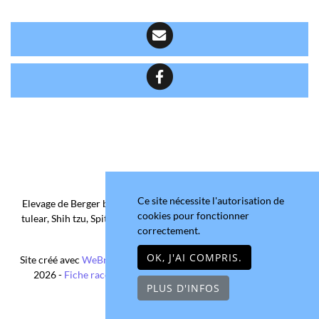
Ce site nécessite l'autorisation de
Elevage de Berger belge, Chihuahua Poil Court/Long, Coton de
cookies pour fonctionner
tulear, Shih tzu, Spitz allemand et Yorkshire terrier depuis 2006
correctement.
situé en Maine-et-Loire
OK, J'AI COMPRIS.
Site créé avec
WeBreed
- Copyright© Domaine de la Chantelaie
2026 -
Fiche race Chihuahua Poil Long
-
Mentions légales
PLUS D'INFOS