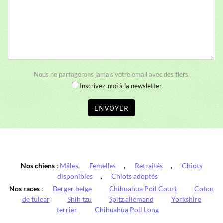
Nous ne partagerons jamais votre email avec des tiers.
Inscrivez-moi à la newsletter
ENVOYER
Nos chiens
:
Mâles
,
Femelles
,
Retraités
,
Chiots
disponibles
,
Chiots adoptés
Nos races
:
Berger belge
Chihuahua Poil Court
Coton
de tulear
Shih tzu
Spitz allemand
Yorkshire
terrier
Chihuahua Poil Long