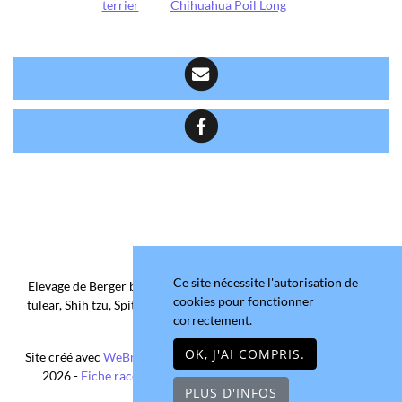
terrier
Chihuahua Poil Long
Ce site nécessite l'autorisation de
Elevage de Berger belge, Chihuahua Poil Court/Long, Coton de
cookies pour fonctionner
tulear, Shih tzu, Spitz allemand et Yorkshire terrier depuis 2006
correctement.
situé en Maine-et-Loire
OK, J'AI COMPRIS.
Site créé avec
WeBreed
- Copyright© Domaine de la Chantelaie
2026 -
Fiche race Chihuahua Poil Long
-
Mentions légales
PLUS D'INFOS