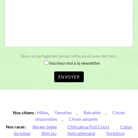
Nous ne partagerons jamais votre email avec des tiers.
Inscrivez-moi à la newsletter
ENVOYER
Nos chiens
:
Mâles
,
Femelles
,
Retraités
,
Chiots
disponibles
,
Chiots adoptés
Nos races
:
Berger belge
Chihuahua Poil Court
Coton
de tulear
Shih tzu
Spitz allemand
Yorkshire