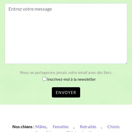
Nous ne partagerons jamais votre email avec des tiers.
Inscrivez-moi à la newsletter
ENVOYER
Nos chiens
:
Mâles
,
Femelles
,
Retraités
,
Chiots