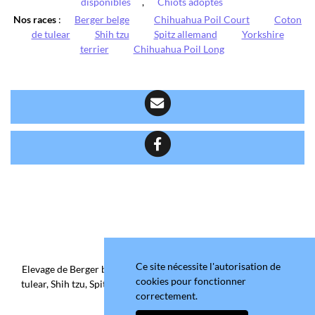
disponibles
,
Chiots adoptés
Nos races
:
Berger belge
Chihuahua Poil Court
Coton
de tulear
Shih tzu
Spitz allemand
Yorkshire
terrier
Chihuahua Poil Long
Ce site nécessite l'autorisation de
Elevage de Berger belge, Chihuahua Poil Court/Long, Coton de
cookies pour fonctionner
tulear, Shih tzu, Spitz allemand et Yorkshire terrier depuis 2006
correctement.
situé en Maine-et-Loire