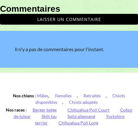
Commentaires
LAISSER UN COMMENTAIRE
Il n'y a pas de commentaires pour l'instant.
Nos chiens
:
Mâles
,
Femelles
,
Retraités
,
Chiots
disponibles
,
Chiots adoptés
Nos races
:
Berger belge
Chihuahua Poil Court
Coton
de tulear
Shih tzu
Spitz allemand
Yorkshire
terrier
Chihuahua Poil Long