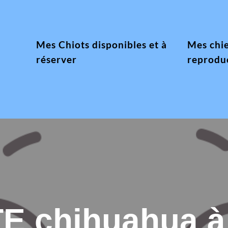
Mes Chiots disponibles et à
Mes chi
réserver
reprodu
E chihuahua à 