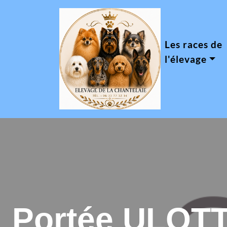
Les races de
l'élevage
Portée ULOTT