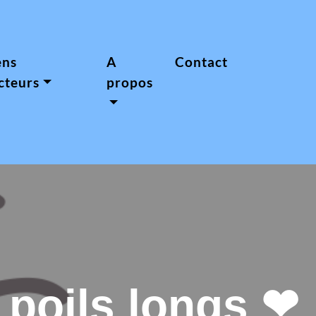
ens
A
Contact
cteurs
propos
poils longs ❤