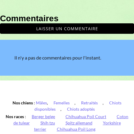
Commentaires
LAISSER UN COMMENTAIRE
Il n'y a pas de commentaires pour l'instant.
Nos chiens
:
Mâles
,
Femelles
,
Retraités
,
Chiots
disponibles
,
Chiots adoptés
Nos races
:
Berger belge
Chihuahua Poil Court
Coton
de tulear
Shih tzu
Spitz allemand
Yorkshire
terrier
Chihuahua Poil Long