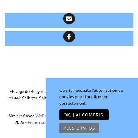
Ce site nécessite l'autorisation de
Elevage de Berger belge, Chihuahua Poil Court/Long, Coton de
cookies pour fonctionner
tulear, Shih tzu, Spitz allemand et Yorkshire terrier depuis 2006
correctement.
situé en Maine-et-Loire
OK, J'AI COMPRIS.
Site créé avec
WeBreed
- Copyright© Domaine de la Chantelaie
2026 -
Fiche race Chihuahua Poil Long
-
Mentions légales
PLUS D'INFOS