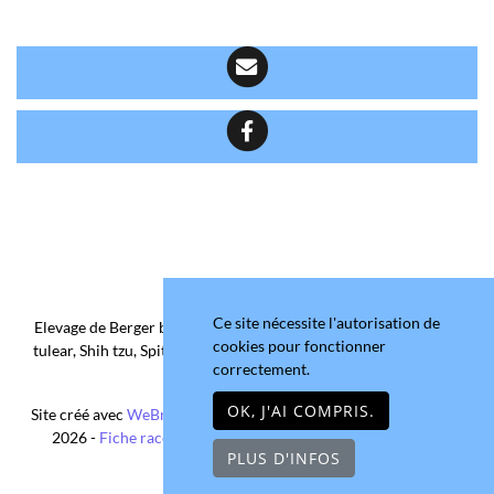
Ce site nécessite l'autorisation de
Elevage de Berger belge, Chihuahua Poil Court/Long, Coton de
cookies pour fonctionner
tulear, Shih tzu, Spitz allemand et Yorkshire terrier depuis 2006
correctement.
situé en Maine-et-Loire
OK, J'AI COMPRIS.
Site créé avec
WeBreed
- Copyright© Domaine de la Chantelaie
2026 -
Fiche race Chihuahua Poil Long
-
Mentions légales
PLUS D'INFOS