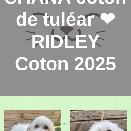
de tuléar ❤
RIDLEY
Coton 2025
♥
♥
♥
♥
♥
♥
♥
♥