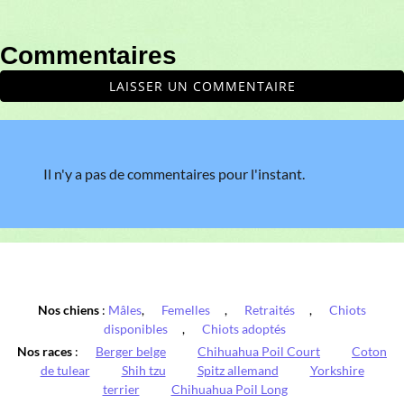
Commentaires
LAISSER UN COMMENTAIRE
Il n'y a pas de commentaires pour l'instant.
Nos chiens
:
Mâles
,
Femelles
,
Retraités
,
Chiots
disponibles
,
Chiots adoptés
Nos races
:
Berger belge
Chihuahua Poil Court
Coton
de tulear
Shih tzu
Spitz allemand
Yorkshire
terrier
Chihuahua Poil Long