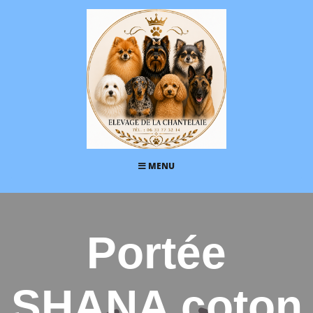
MENU
Portée
SHANA coton