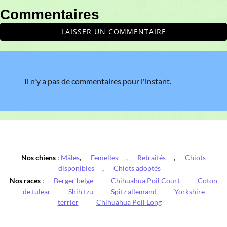
Commentaires
LAISSER UN COMMENTAIRE
Il n'y a pas de commentaires pour l'instant.
Nos chiens
:
Mâles
,
Femelles
,
Retraités
,
Chiots
disponibles
,
Chiots adoptés
Nos races
:
Berger belge
Chihuahua Poil Court
Coton
de tulear
Shih tzu
Spitz allemand
Yorkshire
terrier
Chihuahua Poil Long