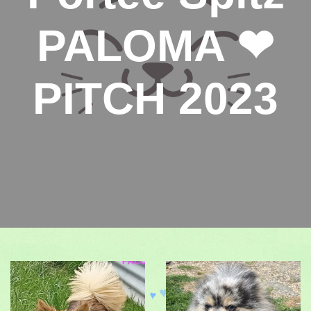
PALOMA ❤
PITCH 2023
♥
♥
♥
♥
♥
♥