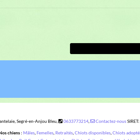
ntelaie, Segré-en-Anjou Bleu,
0633773214
,
Contactez-nous
SIRET
Nos chiens
:
Mâles
,
Femelles
,
Retraités
,
Chiots disponibles
,
Chiots adopté