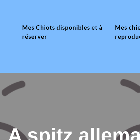
Mes Chiots disponibles et à
Mes chi
réserver
reprodu
LA spitz alle