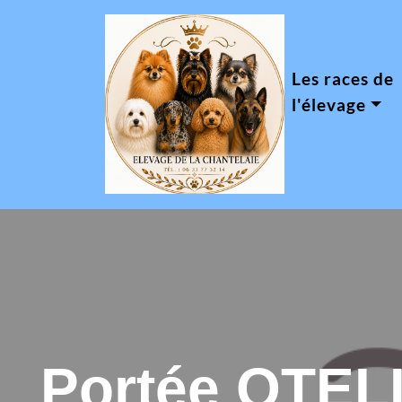
Les races de
l'élevage
Portée OTEL