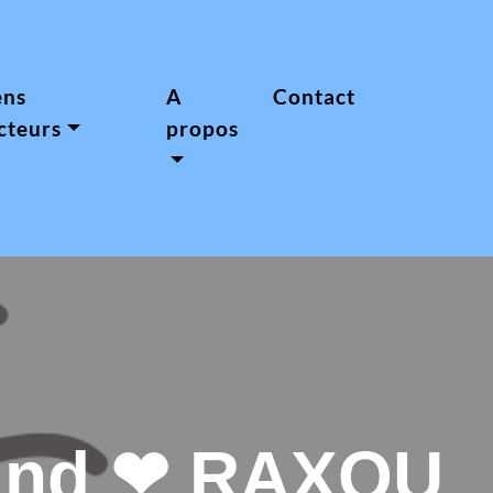
ens
A
Contact
cteurs
propos
mand ❤ RAXOU