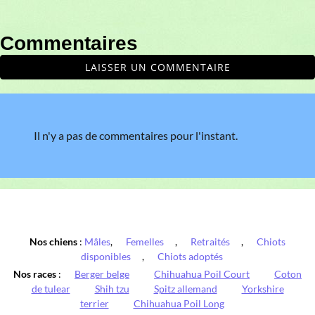
Commentaires
LAISSER UN COMMENTAIRE
Il n'y a pas de commentaires pour l'instant.
Nos chiens
:
Mâles
,
Femelles
,
Retraités
,
Chiots
disponibles
,
Chiots adoptés
Nos races
:
Berger belge
Chihuahua Poil Court
Coton
de tulear
Shih tzu
Spitz allemand
Yorkshire
terrier
Chihuahua Poil Long