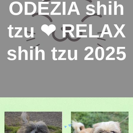
ODÉZIA shih
tzu ❤ RELAX
shih tzu 2025
♥
♥
♥
♥
♥
♥