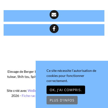
Ce site nécessite l'autorisation de
Elevage de Berger belge, Chihuahua Poil Court/Long, Coton de
cookies pour fonctionner
tulear, Shih tzu, Spitz allemand et Yorkshire terrier depuis 2006
correctement.
situé en Maine-et-Loire
OK, J'AI COMPRIS.
Site créé avec
WeBreed
- Copyright© Domaine de la Chantelaie
2026 -
Fiche race Chihuahua Poil Long
-
Mentions légales
PLUS D'INFOS