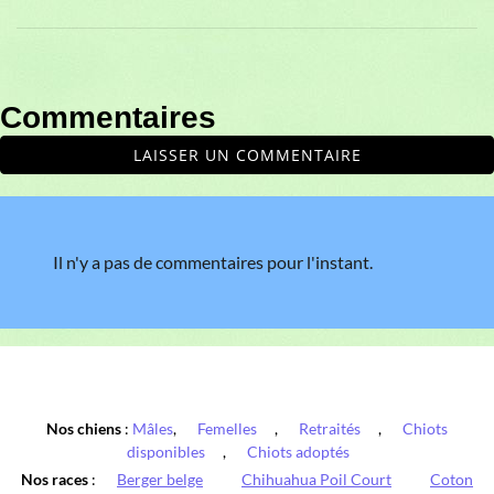
Commentaires
LAISSER UN COMMENTAIRE
Il n'y a pas de commentaires pour l'instant.
Nos chiens
:
Mâles
,
Femelles
,
Retraités
,
Chiots
disponibles
,
Chiots adoptés
Nos races
:
Berger belge
Chihuahua Poil Court
Coton