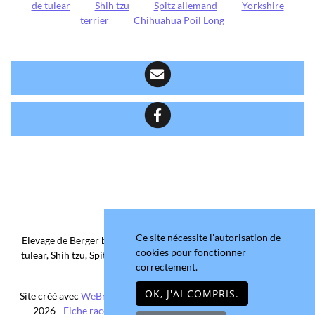
de tulear
Shih tzu
Spitz allemand
Yorkshire
terrier
Chihuahua Poil Long
Ce site nécessite l'autorisation de
Elevage de Berger belge, Chihuahua Poil Court/Long, Coton de
cookies pour fonctionner
tulear, Shih tzu, Spitz allemand et Yorkshire terrier depuis 2006
correctement.
situé en Maine-et-Loire
OK, J'AI COMPRIS.
Site créé avec
WeBreed
- Copyright© Domaine de la Chantelaie
2026 -
Fiche race Chihuahua Poil Long
-
Mentions légales