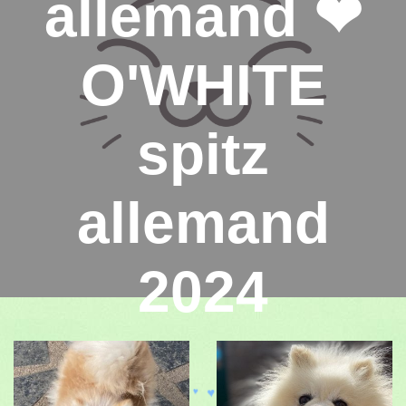
allemand ❤
O'WHITE
spitz
allemand
2024
♥
♥
♥
♥
♥
♥
♥