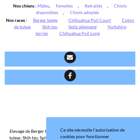
Nos chiens
:
Mâles
,
Femelles
,
Retraités
,
Chiots
disponibles
,
Chiots adoptés
Nos races
:
Berger belge
Chihuahua Poil Court
Coton
de tulear
Shih tzu
Spitz allemand
Yorkshire
terrier
Chihuahua Poil Long
Ce site nécessite l'autorisation de
Elevage de Berger belge, Chihuahua Poil Court/Long, Coton de
cookies pour fonctionner
tulear, Shih tzu, Spitz allemand et Yorkshire terrier depuis 2006