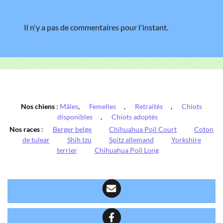
Il n'y a pas de commentaires pour l'instant.
Nos chiens
:
Mâles
,
Femelles
,
Retraités
,
Chiots
disponibles
,
Chiots adoptés
Nos races
:
Berger belge
Chihuahua Poil Court
Coton
de tulear
Shih tzu
Spitz allemand
Yorkshire
terrier
Chihuahua Poil Long