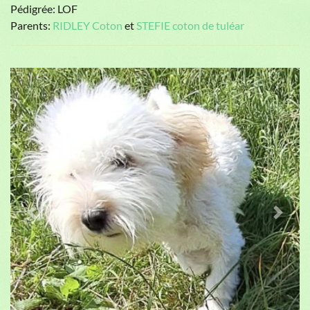
Pédigrée: LOF
Parents:
RIDLEY Coton
et
STEFIE coton de tuléar
Previous
Next