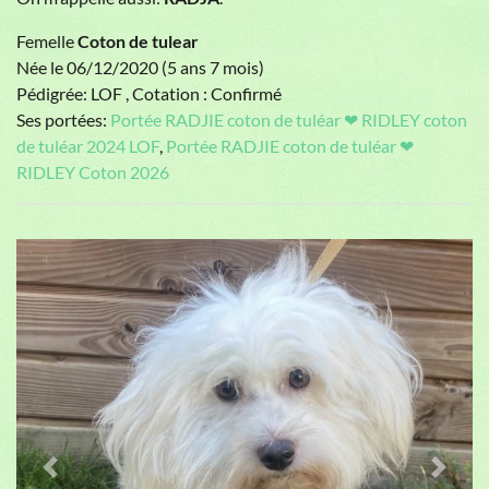
Femelle
Coton de tulear
Née le 06/12/2020 (5 ans 7 mois)
Pédigrée: LOF , Cotation : Confirmé
Ses portées:
Portée RADJIE coton de tuléar ❤ RIDLEY coton
de tuléar 2024 LOF
,
Portée RADJIE coton de tuléar ❤
RIDLEY Coton 2026
Previous
Next