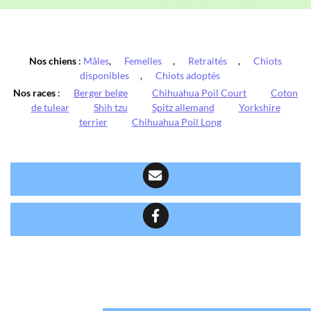
Nos chiens
:
Mâles
,
Femelles
,
Retraités
,
Chiots
disponibles
,
Chiots adoptés
Nos races
:
Berger belge
Chihuahua Poil Court
Coton
de tulear
Shih tzu
Spitz allemand
Yorkshire
terrier
Chihuahua Poil Long