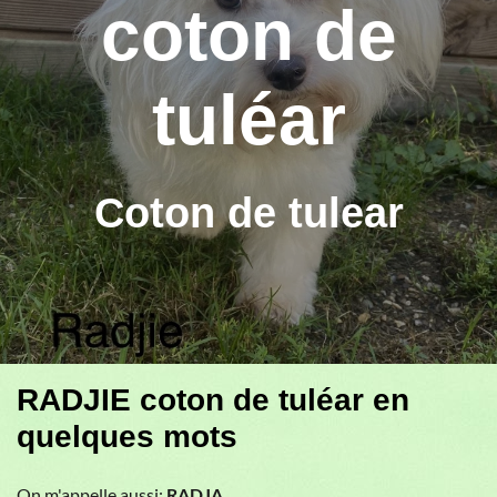
coton de
tuléar
Coton de tulear
RADJIE coton de tuléar en
quelques mots
On m'appelle aussi:
RADJA
.