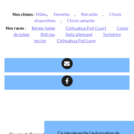
Nos chiens
:
Mâles
,
Femelles
,
Retraités
,
Chiots
disponibles
,
Chiots adoptés
Nos races
:
Berger belge
Chihuahua Poil Court
Coton
de tulear
Shih tzu
Spitz allemand
Yorkshire
terrier
Chihuahua Poil Long
Ce site nécessite l'autorisation de