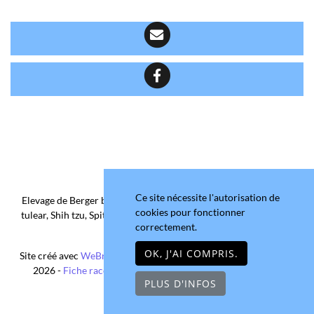
Ce site nécessite l'autorisation de
Elevage de Berger belge, Chihuahua Poil Court/Long, Coton de
cookies pour fonctionner
tulear, Shih tzu, Spitz allemand et Yorkshire terrier depuis 2006
correctement.
situé en Maine-et-Loire
OK, J'AI COMPRIS.
Site créé avec
WeBreed
- Copyright© Domaine de la Chantelaie
2026 -
Fiche race Chihuahua Poil Long
-
Mentions légales
PLUS D'INFOS