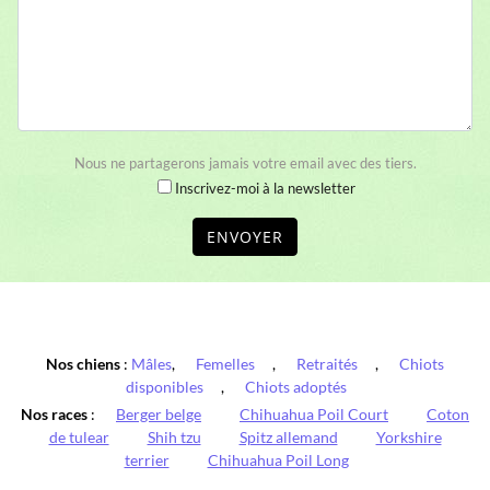
Nous ne partagerons jamais votre email avec des tiers.
Inscrivez-moi à la newsletter
ENVOYER
Nos chiens
:
Mâles
,
Femelles
,
Retraités
,
Chiots
disponibles
,
Chiots adoptés
Nos races
:
Berger belge
Chihuahua Poil Court
Coton
de tulear
Shih tzu
Spitz allemand
Yorkshire
terrier
Chihuahua Poil Long