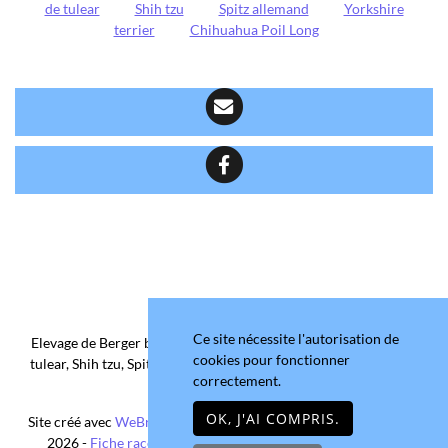
de tulear
Shih tzu
Spitz allemand
Yorkshire
terrier
Chihuahua Poil Long
Ce site nécessite l'autorisation de
Elevage de Berger belge, Chihuahua Poil Court/Long, Coton de
cookies pour fonctionner
tulear, Shih tzu, Spitz allemand et Yorkshire terrier depuis 2006
correctement.
situé en Maine-et-Loire
OK, J'AI COMPRIS.
Site créé avec
WeBreed
- Copyright© Domaine de la Chantelaie
2026 -
Fiche race Chihuahua Poil Long
-
Mentions légales