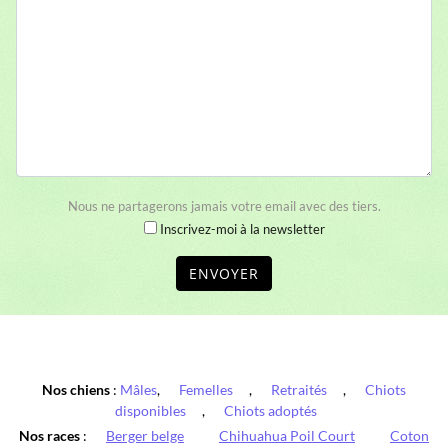
Nous ne partagerons jamais votre email avec des tiers.
Inscrivez-moi à la newsletter
ENVOYER
Nos chiens
:
Mâles
,
Femelles
,
Retraités
,
Chiots
disponibles
,
Chiots adoptés
Nos races
:
Berger belge
Chihuahua Poil Court
Coton