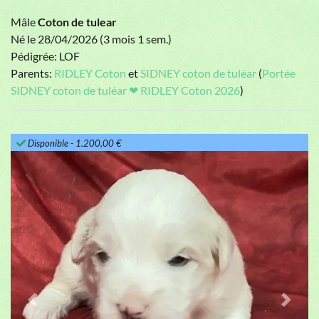
Mâle
Coton de tulear
Né le 28/04/2026 (3 mois 1 sem.)
Pédigrée: LOF
Parents:
RIDLEY Coton
et
SIDNEY coton de tuléar
(
Portée
SIDNEY coton de tuléar ❤ RIDLEY Coton 2026
)
Disponible
- 1.200,00 €
Previous
Next