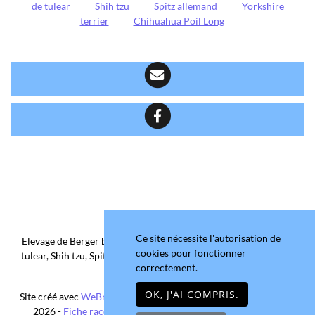
de tulear
Shih tzu
Spitz allemand
Yorkshire
terrier
Chihuahua Poil Long
Ce site nécessite l'autorisation de
Elevage de Berger belge, Chihuahua Poil Court/Long, Coton de
cookies pour fonctionner
tulear, Shih tzu, Spitz allemand et Yorkshire terrier depuis 2006
correctement.
situé en Maine-et-Loire
OK, J'AI COMPRIS.
Site créé avec
WeBreed
- Copyright© Domaine de la Chantelaie
2026 -
Fiche race Chihuahua Poil Long
-
Mentions légales