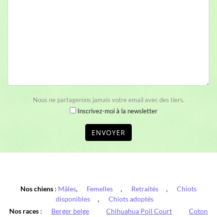
Nous ne partagerons jamais votre email avec des tiers.
Inscrivez-moi à la newsletter
ENVOYER
Nos chiens
:
Mâles
,
Femelles
,
Retraités
,
Chiots
disponibles
,
Chiots adoptés
Nos races
:
Berger belge
Chihuahua Poil Court
Coton