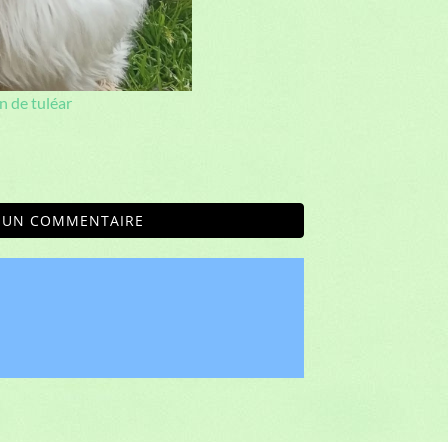
: 49132359800012
s
rrier
Chihuahua Poil Long