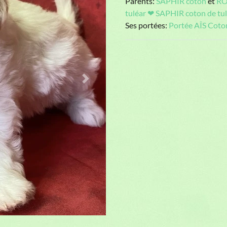
Parents:
SAPHIR coton
et
RO
tuléar ❤ SAPHIR coton de tu
Ses portées:
Portée AÎS Cot
Parents