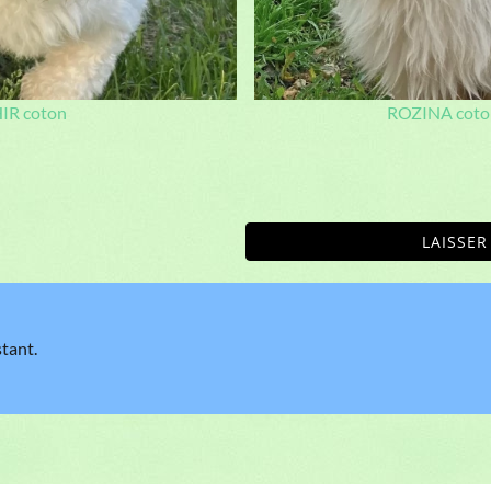
ntelaie, Segré-en-Anjou Bleu,
0633773214
,
Contactez-nous
SIRET
Nos chiens
:
Mâles
,
Femelles
,
Retraités
,
Chiots disponibles
,
Chiots adopté
hihuahua Poil Court
Coton de tulear
Shih tzu
Spitz allemand
Yorkshire te