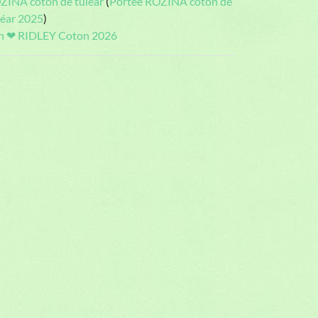
ZINA coton de tuléar
(
Portée ROZINA coton de
léar 2025
)
on ❤ RIDLEY Coton 2026