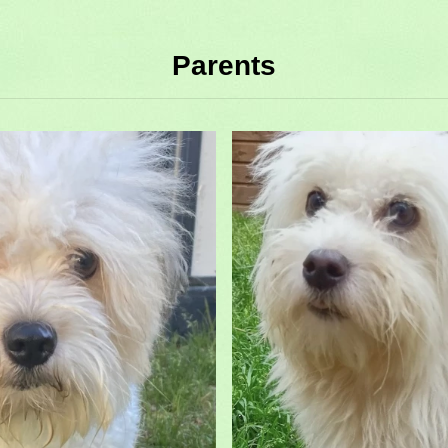
IR coton
ROZINA coton
LAISSE
stant.