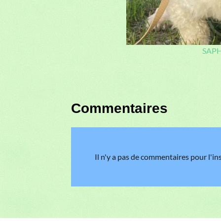
Domaine de la Cha
Nos races
:
Berger belge
C