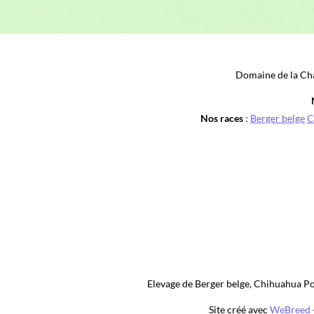
Elevage de Berger belge, Chihuahua Poi
Site créé avec
WeBreed