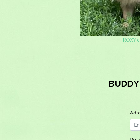
Adre
Pré
Mes