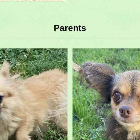
hihuahua pl
RITA chihu
chihuahua DISPONIBLE vous int
N'hésitez pas à nous contacter, nous vous répondrons rapidement!