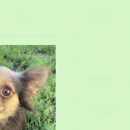
ahua pl
éresse?