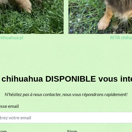
sse email
nom
Nom
sage