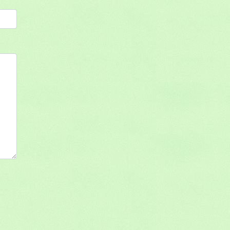
: 49132359800012
s
rrier
Chihuahua Poil Long