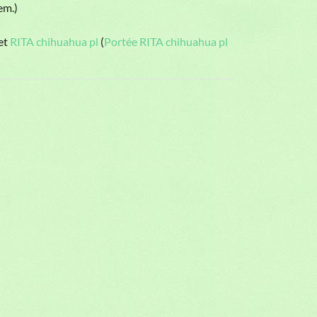
em.)
et
RITA chihuahua pl
(
Portée RITA chihuahua pl