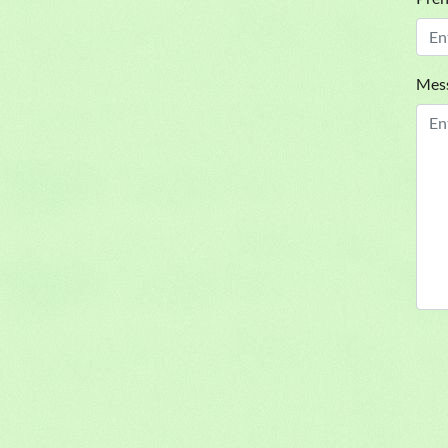
Domaine de la Cha
Nos races
:
Berger belge
C