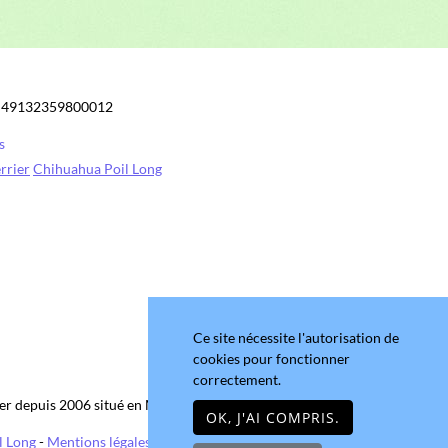
ier depuis 2006 situé en Maine-et-Loire
l Long
-
Mentions légales
Ce site nécessite l'autorisation de
cookies pour fonctionner
correctement.
OK, J'AI COMPRIS.