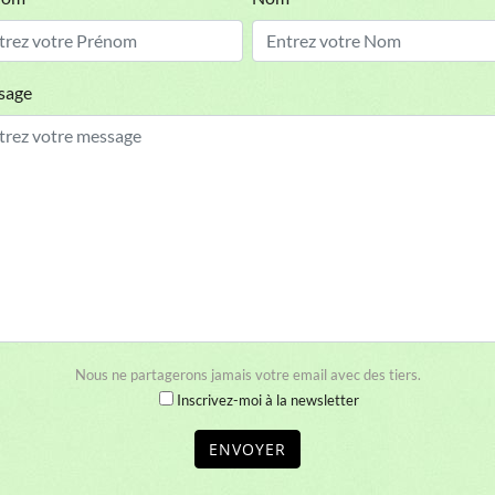
Nous ne partagerons jamais votre email avec des tiers.
Inscrivez-moi à la newsletter
ENVOYER
ntelaie, Segré-en-Anjou Bleu,
0633773214
,
Contactez-nous
SIRET
Nos chiens
:
Mâles
,
Femelles
,
Retraités
,
Chiots disponibles
,
Chiots adopté
hihuahua Poil Court
Coton de tulear
Shih tzu
Spitz allemand
Yorkshire te