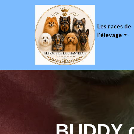
Les races de
l'élevage
BUDDY c