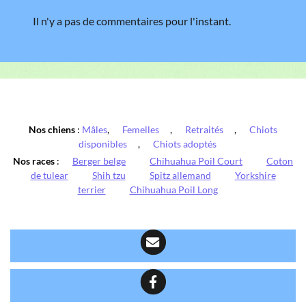
Il n'y a pas de commentaires pour l'instant.
Nos chiens
:
Mâles
,
Femelles
,
Retraités
,
Chiots
disponibles
,
Chiots adoptés
Nos races
:
Berger belge
Chihuahua Poil Court
Coton
de tulear
Shih tzu
Spitz allemand
Yorkshire
terrier
Chihuahua Poil Long