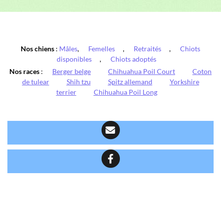
Nos chiens
:
Mâles
,
Femelles
,
Retraités
,
Chiots
disponibles
,
Chiots adoptés
Nos races
:
Berger belge
Chihuahua Poil Court
Coton
de tulear
Shih tzu
Spitz allemand
Yorkshire
terrier
Chihuahua Poil Long